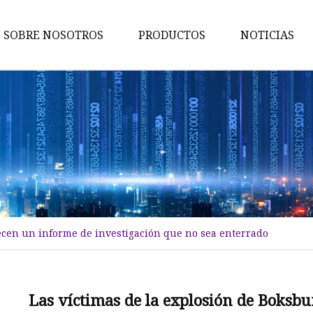
SOBRE NOSOTROS
PRODUCTOS
NOTICIAS
Boquilla
Inyector
Válvula de control
Válvula de alivio de presión
Boquilla G3
Boquilla de riel común
ecen un informe de investigación que no sea enterrado
Las víctimas de la explosión de Boksb