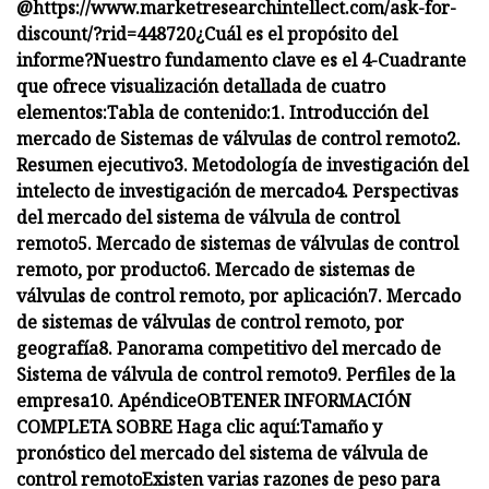
@
https://www.marketresearchintellect.com/ask-for-
discount/?rid=448720
¿Cuál es el propósito del
informe?
Nuestro fundamento clave es el 4-Cuadrante
que ofrece visualización detallada de cuatro
elementos:
Tabla de contenido:
1. Introducción del
mercado de Sistemas de válvulas de control remoto
2.
Resumen ejecutivo
3. Metodología de investigación del
intelecto de investigación de mercado
4. Perspectivas
del mercado del sistema de válvula de control
remoto
5. Mercado de sistemas de válvulas de control
remoto, por producto
6. Mercado de sistemas de
válvulas de control remoto, por aplicación
7. Mercado
de sistemas de válvulas de control remoto, por
geografía
8. Panorama competitivo del mercado de
Sistema de válvula de control remoto
9. Perfiles de la
empresa
10. Apéndice
OBTENER INFORMACIÓN
COMPLETA SOBRE Haga clic aquí:
Tamaño y
pronóstico del mercado del sistema de válvula de
control remoto
Existen varias razones de peso para