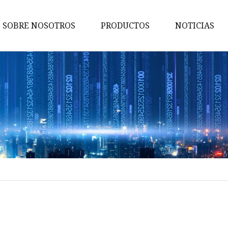
SOBRE NOSOTROS
PRODUCTOS
NOTICIAS
Boquilla
Inyector
Válvula de control
Válvula de alivio de presión
Boquilla G3
Boquilla de riel común