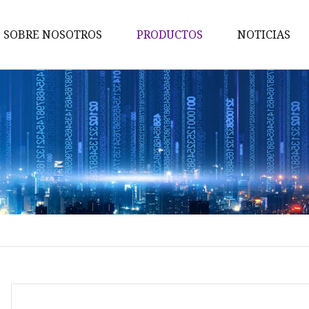
SOBRE NOSOTROS
PRODUCTOS
NOTICIAS
Boquilla
Inyector
Válvula de control
Válvula de alivio de presión
Boquilla G3
Boquilla de riel común