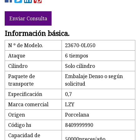
Enviar Consulta
Información básica.
N º de Modelo.
23670-0L050
Ataque
6 tiempos
Cilindro
Solo cilindro
Paquete de
Embalaje Denso o según
transporte
solicitud
Especificación
0,7
Marca comercial
LZY
Origen
Porcelana
Código hs
8409999990
Capacidad de
50000preces/año