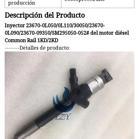
producción
Descripción del Producto
Inyector 23670-0L050/0L110/30050/23670-
0L090/23670-09350/SM295050-052# del motor diésel
Common Rail 1KD/2KD
--------Detalles de producto: