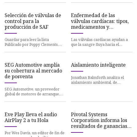
Zhongde, Wuxi Smart
vital en la restricción de nuevas
neumática que ayuda a los nuevo
Control
constru
Selección de válvulas de
Enfermedad de las
control para la
válvulas cardíacas: tipos,
producción de SAF
medicamentos y
reparación quirúrgica
Guardar para leer la lista
Las válvulas cardíacas ayudan a
Publicado por Poppy Clements,
que la sangre fluya hacia el
asistente editorial de Ingeniería
corazón y hacia el cuerpo. La
de Hidrocarburos, miércoles 3
enfermedad de las válvulas
SEG Automotive amplía
Aislamiento inteligente
su cobertura al mercado
de posventa
Jonathan Balmforth analiza el
aislamiento ambiental, de
hidrocarburos y de
SEG Automotive, un proveedor
contaminación, con retraso en el
global de motores de arranque,
retorno. C
alternadores y componentes para
electrificación, está llevan
Eve Play lleva el audio
Pivotal Systems
AirPlay 2 a tu Hola
Corporation informa los
resultados de ganancias
del semestre finalizado el
Por Wes Davis, un editor de fin de