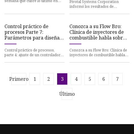
30 de junio de 2023
semana que cubre lo último en
Pivotal Systems Corporation
tecnología y entretenimiento. Ha
informó los resultados de
escrito noticias, re
ganancias para el semestre
finalizado el 30 de junio de 2023.
Dura
Control práctico de
Conozca a su Flow Bro:
procesos Parte 7:
Clínica de inyectores de
Parámetros para diseñar
combustible habla sobre
controladores de nivel de
inyección
líquidos
Control práctico de procesos,
Conozca a su Flow Bro: Clínica de
parte 4: ajuste de un controlador
inyectores de combustible habla
PID
sobre inyección
Primero
1
2
3
4
5
6
7
Último