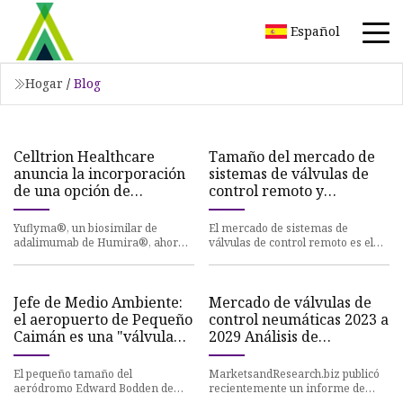
Español
Hogar
/
Blog
Celltrion Healthcare
Tamaño del mercado de
anuncia la incorporación
sistemas de válvulas de
de una opción de
control remoto y
dosificación de Yuflyma®
pronóstico para 2023
(adalimumab) de 80 mg,
Yuflyma®, un biosimilar de
El mercado de sistemas de
disponible como auto
adalimumab de Humira®, ahora
válvulas de control remoto es el
está disponible en dosis de 40 mg
sector de la economía que se
y 80 mg Yuflyma® es el único b
ocupa del diseño, fabricación,
Jefe de Medio Ambiente:
Mercado de válvulas de
el aeropuerto de Pequeño
control neumáticas 2023 a
Caimán es una "válvula
2029 Análisis de
de control" del desarrollo
investigación y mejores
jugadores como Emerson,
El pequeño tamaño del
MarketsandResearch.biz publicó
Flowserve, Zhejiang
aeródromo Edward Bodden de
recientemente un informe de
Pequeño Caimán juega un papel
mercado de Válvula de control