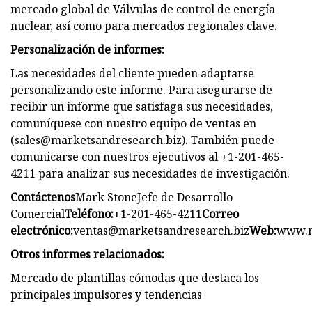
mercado global de Válvulas de control de energía
nuclear, así como para mercados regionales clave.
Personalización de informes:
Las necesidades del cliente pueden adaptarse
personalizando este informe. Para asegurarse de
recibir un informe que satisfaga sus necesidades,
comuníquese con nuestro equipo de ventas en
(
sales@marketsandresearch.biz
). También puede
comunicarse con nuestros ejecutivos al +1-201-465-
4211 para analizar sus necesidades de investigación.
Contáctenos
Mark StoneJefe de Desarrollo
Comercial
Teléfono:
+1-201-465-4211
Correo
electrónico:
ventas@marketsandresearch.biz
Web:
www.m
Otros informes relacionados:
Mercado de plantillas cómodas que destaca los
principales impulsores y tendencias